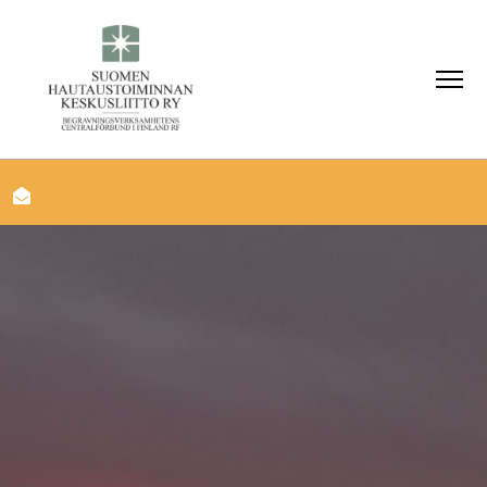
info@shk.fi
Yhteystiedot