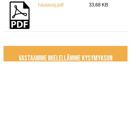
hautausj.pdf
33,68 KB
VASTAAMME MIELELLÄMME KYSYMYKSIIN
JA TIEDUSTELUIHIN
Ota yhteyttä
© 2025,
Suomen Hautaustoiminnan keskusliitto
Ry
•
Tietosuojaseloste