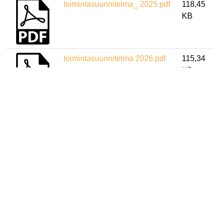
toimintasuunnitelma_ 2025.pdf
118,45
KB
toimintasuunnitelma 2026.pdf
115,34
KB
LIITTOKOKOUKSEN PÖYTÄKIRJAT
Pienoiskuva
Otsikko
Koko
poytakirja_2024.pdf
83,95 KB