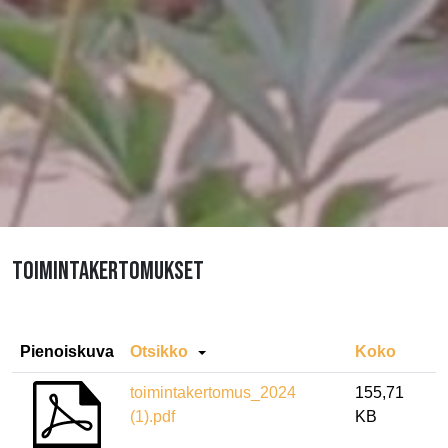
TOIMINTAKERTOMUKSET
Pienoiskuva
Otsikko
Koko
toimintakertomus_2024
155,71
(1).pdf
KB