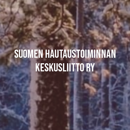
Suomen hautaustoiminnan
keskusliitto ry