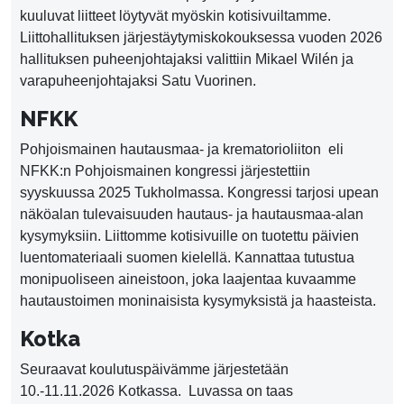
kuuluvat liitteet löytyvät myöskin kotisivuiltamme.
Liittohallituksen järjestäytymiskokouksessa vuoden 2026
hallituksen puheenjohtajaksi valittiin Mikael Wilén ja
varapuheenjohtajaksi Satu Vuorinen.
NFKK
Pohjoismainen hautausmaa- ja krematorioliiton eli
NFKK:n Pohjoismainen kongressi järjestettiin
syyskuussa 2025 Tukholmassa. Kongressi tarjosi upean
näköalan tulevaisuuden hautaus- ja hautausmaa-alan
kysymyksiin. Liittomme kotisivuille on tuotettu päivien
luentomateriaali suomen kielellä. Kannattaa tutustua
monipuoliseen aineistoon, joka laajentaa kuvaamme
hautaustoimen moninaisista kysymyksistä ja haasteista.
Kotka
Seuraavat koulutuspäivämme järjestetään
10.-11.11.2026 Kotkassa. Luvassa on taas