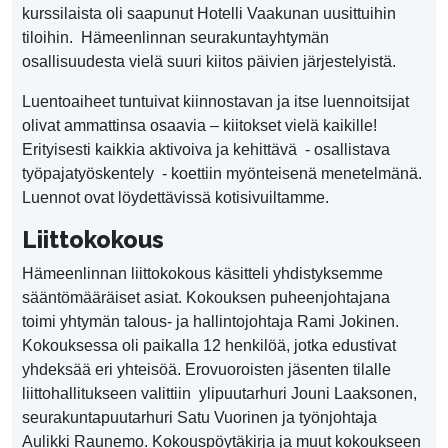
kurssilaista oli saapunut Hotelli Vaakunan uusittuihin
tiloihin. Hämeenlinnan seurakuntayhtymän
osallisuudesta vielä suuri kiitos päivien järjestelyistä.
Luentoaiheet tuntuivat kiinnostavan ja itse luennoitsijat
olivat ammattinsa osaavia – kiitokset vielä kaikille!
Erityisesti kaikkia aktivoiva ja kehittävä - osallistava
työpajatyöskentely - koettiin myönteisenä menetelmänä.
Luennot ovat löydettävissä kotisivuiltamme.
Liittokokous
Hämeenlinnan liittokokous käsitteli yhdistyksemme
sääntömääräiset asiat. Kokouksen puheenjohtajana
toimi yhtymän talous- ja hallintojohtaja Rami Jokinen.
Kokouksessa oli paikalla 12 henkilöä, jotka edustivat
yhdeksää eri yhteisöä. Erovuoroisten jäsenten tilalle
liittohallitukseen valittiin ylipuutarhuri Jouni Laaksonen,
seurakuntapuutarhuri Satu Vuorinen ja työnjohtaja
Aulikki Raunemo. Kokouspöytäkirja ja muut kokoukseen