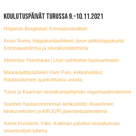
KOULUTUSPÄIVÄT TURUSSA 9.-10.11.2021
Höganäs Borgestad: Krematoriolaitteet
Anssi Nurmi, hiippakuntasihteeri, turun arkkihiippakunta:
Koronapandemia ja seurakuntatoiminta
Absentus: Holvihauta | Uusi vaihtoehto hautaamiseen
Maankäyttöpäällikkö Harri Palo, kirkkohallitus:
Hautaustoimen ajankohtaisia asioita
Turun ja Kaarinan seurakuntayhtymän organisaatiorakenne
Suomen hautaustoiminnan keskusliitto: Alueellinen
keskusrekisteri ja KIRJURI jäsentietojärjestelmä
Aarne Kiviniemi, Vitec: Katrinan palvelut seurakunnan
asiantuntijan tukena