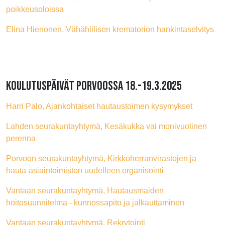
poikkeusoloissa
Elina Hienonen, Vähähiilisen krematorion hankintaselvitys
KOULUTUSPÄIVÄT PORVOOSSA 18.-19.3.2025
Harri Palo, Ajankohtaiset hautaustoimen kysymykset
Lahden seurakuntayhtymä, Kesäkukka vai monivuotinen
perenna
Porvoon seurakuntayhtymä, Kirkkoherranvirastojen ja
hauta-asiaintoimiston uudelleen organisointi
Vantaan seurakuntayhtymä, Hautausmaiden
hoitosuunnitelma - kunnossapito ja jalkauttaminen
Vantaan seurakuntayhtymä, Rekrytointi