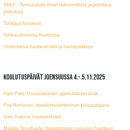
SKKF - Toimialaliitto ilman uskonnollisia ja poliittisia
yhteyksiä
Tuhkaus Norjassa
Tuhkaustoiminta Ruotsissa
Uudenlaisia hautausmaita ja hautapaikkoja
KOULUTUSPÄIVÄT JOENSUUSSA 4.-.5.11.2025
Harri Palo, Hautaustoimen ajankohtaiset asiat
Piia Nurhonen, Itsestä huolehtiminen kriisiauttajana
Vitec Katrina, Hautarekisteri
Markku Tervahauta; Varautuminen vainajien huoltoon