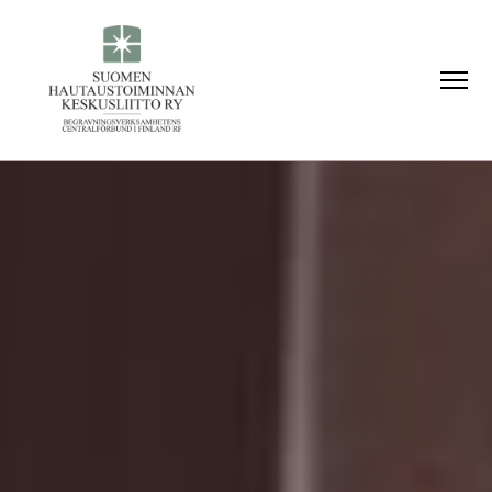
info@shk.fi
Yhteystiedot