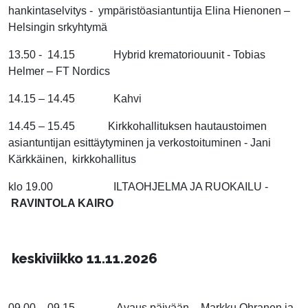
hankintaselvitys - ympäristöasiantuntija Elina Hienonen –
Helsingin srkyhtymä
13.50 - 14.15 Hybrid krematoriouunit - Tobias
Helmer – FT Nordics
14.15 – 14.45 Kahvi
14.45 – 15.45
Kirkkohallituksen hautaustoimen
asiantuntijan esittäytyminen ja verkostoituminen -
Jani
Kärkkäinen, kirkkohallitus
klo 19.00 ILTAOHJELMA JA RUOKAILU -
RAVINTOLA KAIRO
keskiviikko 11.11.2026
09.00 – 09.15 Avaus päivään - Markku Ohranen ja