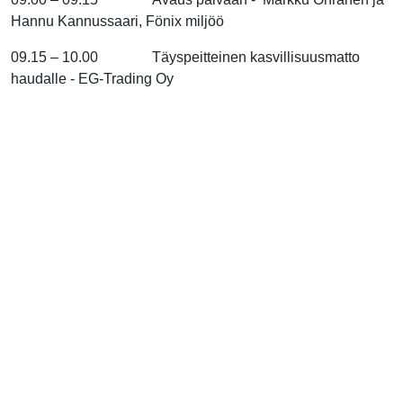
Hannu Kannussaari, Fönix miljöö
09.15 – 10.00 Täyspeitteinen kasvillisuusmatto
haudalle - EG-Trading Oy
10.00 -10.30 Sankarihautausmaiden opastaulut
- Kaatuneiden Muistosäätiö sr ja Tammenlehvän
perinneliitto toteuttavat yhdessä hankkeen,
asiamies Tuomas Loikkanen
10.40 – 11.30 Kokonaisvaltainen palvelu
hautausmaiden kehittämiseen - Hautausmaasuunnittelu
Sammalpolku, hortonomi Teemu Vähä-Piikkiö
11.30 – 12.30 Lounas ja huoneiden luovutus
12.40 – Lähtö hotellilta Kotkan krematoriolle ja
vierailu Katariinanpuiston tuhkansirottelupaikalla ,
Ankkuriluoto/ Sapokka