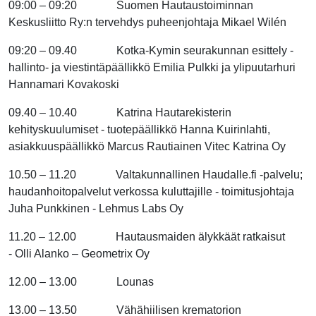
09:00 – 09:20 Suomen Hautaustoiminnan
Keskusliitto Ry:n tervehdys puheenjohtaja Mikael Wilén
09:20 – 09.40 Kotka-Kymin seurakunnan esittely -
hallinto- ja viestintäpäällikkö Emilia Pulkki ja ylipuutarhuri
Hannamari Kovakoski
09.40 – 10.40 Katrina Hautarekisterin
kehityskuulumiset - tuotepäällikkö Hanna Kuirinlahti,
asiakkuuspäällikkö Marcus Rautiainen Vitec Katrina Oy
10.50 – 11.20 Valtakunnallinen Haudalle.fi -palvelu;
haudanhoitopalvelut verkossa kuluttajille - toimitusjohtaja
Juha Punkkinen - Lehmus Labs Oy
11.20 – 12.00 Hautausmaiden älykkäät ratkaisut
- Olli Alanko – Geometrix Oy
12.00 – 13.00 Lounas
13.00 – 13.50 Vähähiilisen krematorion