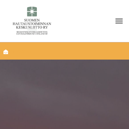
info@shk.fi
Yhteystiedot