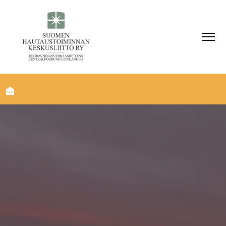
info@shk.fi
Yhteystiedot