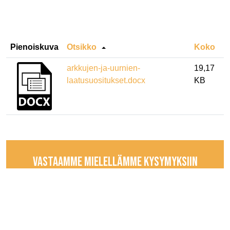
Pienoiskuva
Otsikko
Koko
arkkujen-ja-uurnien-
19,17
laatusuositukset.docx
KB
VASTAAMME MIELELLÄMME KYSYMYKSIIN
JA TIEDUSTELUIHIN
Ota yhteyttä